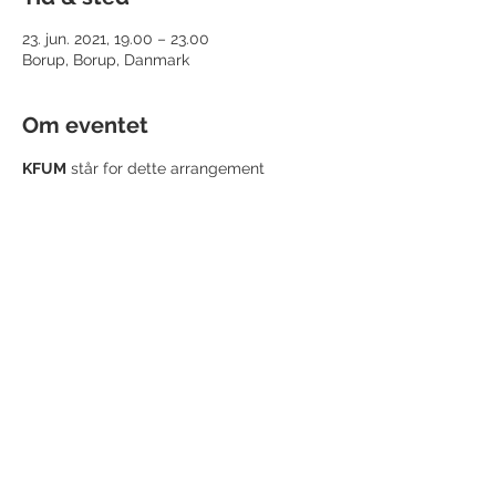
23. jun. 2021, 19.00 – 23.00
Borup, Borup, Danmark
Om eventet
KFUM
 står for dette arrangement
Del denne begivenhed
Borup Erhverv' informationer
CVR.nr.:
40045872