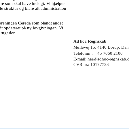
dre som skal have indsigt. Vi hjælper
struktur og klare alt administration
reningen Cereda som blandt andet
dt opdateret på ny lovgivningen. Vi
brugt den.
Ad hoc Regnskab
Møllevej 15, 4140 Borup, Da
Telefonnr.: + 45 7060 2100
E-mail:
her@adhoc-regnskab.
CVR nr.: 10177723