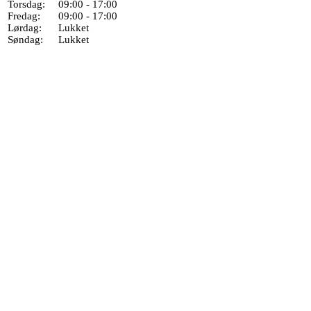
Torsdag:
09:00 - 17:00
Fredag:
09:00 - 17:00
Lørdag:
Lukket
Søndag:
Lukket
Borup Erhverv' informationer
CVR.nr.:
40045872
Spar Nord: Konto.nr.:
9077 1380268929