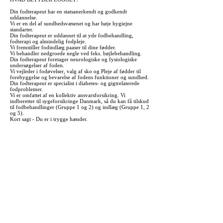
Din fodterapeut har en statsanerkendt og godkendt
uddannelse.
Vi er en del af sundhedsvæsenet og har høje hygiejne
standarter.
Din fodterapeut er uddannet til at yde fodbehandling,
fodterapi og almindelig fodpleje.
Vi fremstiller fodindlæg paaser til dine fødder.
Vi behandler nedgroede negle ved feks. bøjlebehandling.
Din fodterapeut foretager neurologiske og fysiologiske
undersøgelser af foden.
Vi vejleder i fodøvelser, valg af sko og Pleje af fødder til
forebyggelse og bevarelse af fodens funktioner og sundhed.
Din fodterapeut er specialist i diabetes- og gigtrelaterede
fodproblemer.
Vi er omfattet af en kollektiv ansvarsforsikring. Vi
indberetter til sygeforsikringe Danmark, så du kan få tilskud
til fodbehandlinger (Gruppe 1 og 2) og indlæg (Gruppe 1, 2
og 5).
Kort sagt - Du er i trygge hænder.