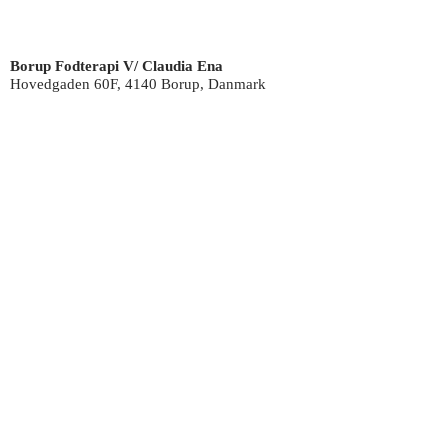
Borup Fodterapi V/ Claudia Ena
Hovedgaden 60F, 4140 Borup, Danmark
Telefonnr.:
+45 3028 0010
E-mail:
claudiap@live.dk
CVR-nr.:
39294427
Åbningstider:
Mandag:
Efter aftale
Tirsdag:
Efter aftale
Onsdag:
Efter aftale
Torsdag:
Efter aftale
Fredag:
Efter aftale
Lørdag:
LUKKET
Søndag:
LUKKET
Borup Erhverv' informationer
CVR.nr.:
40045872