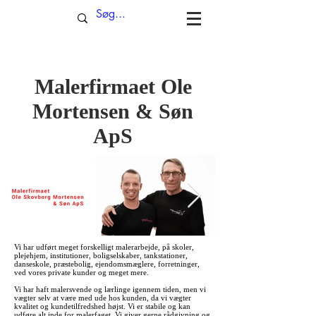
Malerfirmaet Ole
Mortensen & Søn
ApS
Vi har udført meget forskelligt malerarbejde, på skoler,
plejehjem, institutioner, boligselskaber, tankstationer,
danseskole, præstebolig, ejendomsmæglere, forretninger,
ved vores private kunder og meget mere.
​Vi har haft malersvende og lærlinge igennem tiden, men vi
vægter selv at være med ude hos kunden, da vi vægter
kvalitet og kundetilfredshed højst. Vi er stabile og kan
udføre alt inde for malerfaget. Vi giver gerne rådgivning og