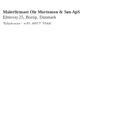
Malerfirmaet Ole Mortensen & Søn ApS
Elmevej 25, Borup, Danmark
Telefonnr.:
+45 4057 3566
E-mail:
info@maler-skovborg.dk
CVR-nr.:
61385819
Åbningstider:
Mandag:
07:00 - 17:00
Tirsdag:
07:00 - 17:00
Onsdag:
07:00 - 17:00
Torsdag:
07:00 - 17:00
Fredag:
07:00 - 17:00
Lørdag:
09:00 - 17:00
Søndag:
09:00 - 17:00
Borup Erhverv' informationer
CVR.nr.:
40045872
Spar Nord: Konto.nr.:
9077 1380268929