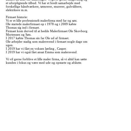
et uforpligtende tilbud. Vi har et bredt samarbejde med
forskellige håndværkere, tømrerer, murerer, gulvslibere,
elektrikere m.m​.
Firmaet historie:
Vi er et lille professionelt malerfirma med far og søn.
Ole startede malerfirmaet op i 1978 og i 2009 købte
Thomas sig ind i firmaet.
Firmaet kom derved til at hedde Malerfirmaet Ole Skovborg
Mortensen og Søn.
I 2017 købte Thomas sin far Ole ud af firmaet.
Ole arbejder stadig som malersvend i firmaet nogle dage om
ugen.
I 2019 har vi fået en voksen lærling , Casper.
I 2019 har vi også fået ansat Emma som malersvend.
Vi vil gerne forblive et lille maler firma, så vi altid kan sætte
kunden i fokus og være med ude og opstarte og afslutte.​